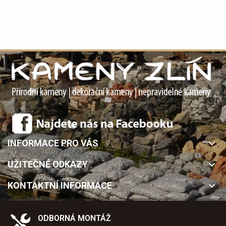
INFORMACE PRO VÁS
keyboard_arrow_down
UŽITEČNÉ ODKAZY
keyboard_arrow_down
KONTAKTNÍ INFORMACE
keyboard_arrow_down
ODBORNÁ MONTÁŽ