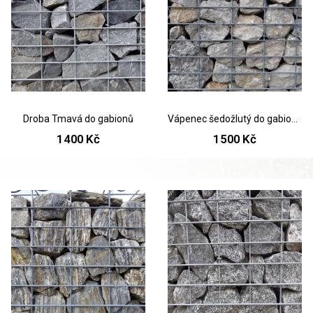
Droba Tmavá do gabionů
Vápenec šedožlutý do gabionů
1400 Kč
1500 Kč